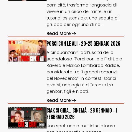
comicità, trasforma l’angoscia di
CHE
CHE
FINISCE
FINISCE
vivere in un circo delirante, e un
–
–
tutorial esistenziale: una seduta di
6-
6-
gruppo per ognuno di noi.
8
8
Read More
gennaio
gennaio
2026
2026
PORCI
PORCI
PORCI CON LE ALI – 20-25 GENNAIO 2026
CON
CON
A cinquant’anni dall’uscita dello
LE
LE
scandaloso “Porci con le ali” di Lidia
ALI
ALI
Ravera e Marco Lombardo Radice,
–
–
20-
20-
considerato tra “i grandi romanzi
25
25
del Novecento”, in contesti storici
gennaio
gennaio
diversi, analogie e differenze tra
2026
2026
genitori, figli e nipoti.
Read More
CIAK
CIAK
CIAK SI GIRA… CINEMÀ – 28 GENNAIO – 1
SI
SI
FEBBRAIO 2026
GIRA…
GIRA…
Uno spettacolo multidisciplinare
CINEMÀ
CINEMÀ