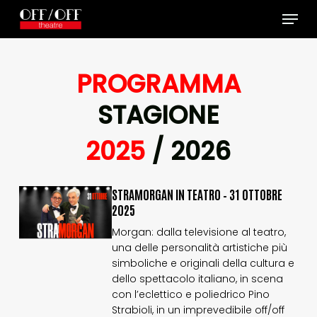
Skip
Menu
to
main
content
PROGRAMMA
STAGIONE
2025
/ 2026
STRAMORGAN
STRAMORGAN
STRAMORGAN IN TEATRO – 31 OTTOBRE
IN
IN
2025
TEATRO
TEATRO
Morgan: dalla televisione al teatro,
–
–
una delle personalità artistiche più
31
31
ottobre
ottobre
simboliche e originali della cultura e
2025
2025
dello spettacolo italiano, in scena
con l’eclettico e poliedrico Pino
Strabioli, in un imprevedibile off/off