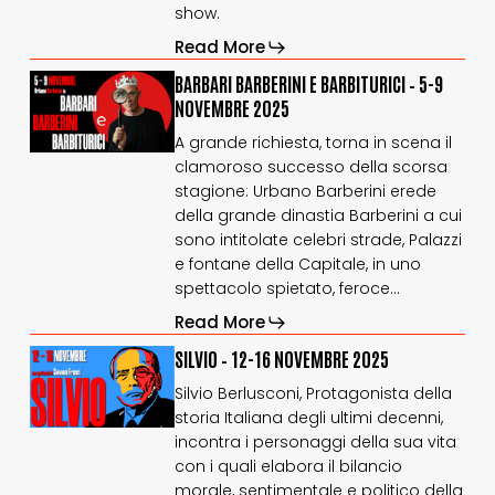
show.
Read More
BARBARI
BARBARI
BARBARI BARBERINI E BARBITURICI – 5-9
BARBERINI
BARBERINI
NOVEMBRE 2025
E
E
A grande richiesta, torna in scena il
BARBITURICI
BARBITURICI
clamoroso successo della scorsa
–
–
5-
5-
stagione: Urbano Barberini erede
9
9
della grande dinastia Barberini a cui
novembre
novembre
sono intitolate celebri strade, Palazzi
2025
2025
e fontane della Capitale, in uno
spettacolo spietato, feroce…
Read More
SILVIO
SILVIO
SILVIO – 12-16 NOVEMBRE 2025
–
–
Silvio Berlusconi, Protagonista della
12-
12-
storia Italiana degli ultimi decenni,
16
16
incontra i personaggi della sua vita
novembre
novembre
2025
2025
con i quali elabora il bilancio
morale, sentimentale e politico della