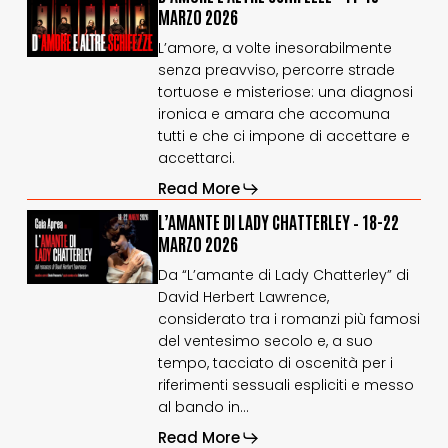
E
E
MARZO 2026
ALTRE
ALTRE
L’amore, a volte inesorabilmente
SCHIFEZZE
SCHIFEZZE
senza preavviso, percorre strade
–
–
11-
11-
tortuose e misteriose: una diagnosi
15
15
ironica e amara che accomuna
marzo
marzo
tutti e che ci impone di accettare e
2026
2026
accettarci.
Read More
L’AMANTE
L’AMANTE
L’AMANTE DI LADY CHATTERLEY – 18-22
DI
DI
MARZO 2026
LADY
LADY
Da “L’amante di Lady Chatterley” di
CHATTERLEY
CHATTERLEY
David Herbert Lawrence,
–
–
18-
18-
considerato tra i romanzi più famosi
22
22
del ventesimo secolo e, a suo
marzo
marzo
tempo, tacciato di oscenità per i
2026
2026
riferimenti sessuali espliciti e messo
al bando in…
Read More