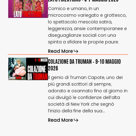
FINESTRINO
FINESTRINO
Comico e umano, in un
–
–
microcosmo variegato e grottesco,
5-
5-
lo spettacolo mescola satira,
7
7
maggio
maggio
leggerezza, ansie contemporanee e
2026
2026
diseguaglianze sociali con una
spinta a sfidare le proprie paure.
Read More
COLAZIONE
COLAZIONE
COLAZIONE DA TRUMAN – 9-10 MAGGIO
DA
DA
2026
TRUMAN
TRUMAN
Il genio di Truman Capote, uno dei
–
–
più grandi scrittori di sempre,
9-
9-
10
10
adorato e osannato fino al giorno in
maggio
maggio
cui divulgò le confidenze dell’alta
2026
2026
società di New York che segnò
l’inizio della fine della sua…
Read More