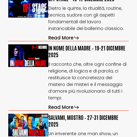
STAGE
STAGE
Dietro le quinte, la ritualità, routine,
–
–
tecnica, sudore con gli aspetti
16-
16-
fondamentali del lavoro
17
17
dicembre
dicembre
instancabile del ballerino classico.
2025
2025
Read More
IN
IN
IN NOME DELLA MADRE – 19-21 DICEMBRE
NOME
NOME
2025
DELLA
DELLA
Il racconto che, oltre ogni confine di
MADRE
MADRE
religione, di logica e di parola, ci
–
–
19-
19-
restituisce la concretezza del
21
21
mistero dei misteri e il messaggio
dicembre
dicembre
d’amore più rivoluzionario di tutti i
2025
2025
tempi.
Read More
SALVAMI,
SALVAMI,
SALVAMI, MOSTRO – 27-31 DICEMBRE
MOSTRO
MOSTRO
2025
–
–
Un irriverente one man show, un
27-
27-