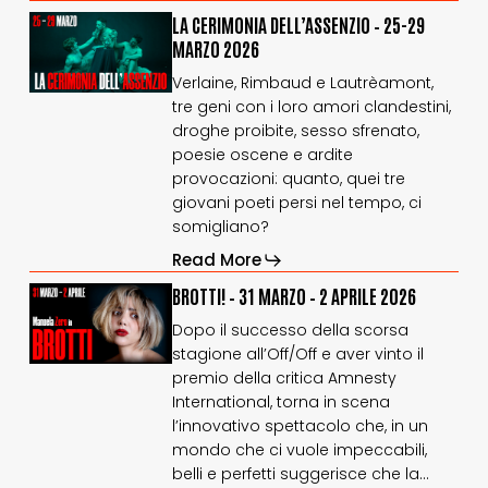
LA
LA
LA CERIMONIA DELL’ASSENZIO – 25-29
CERIMONIA
CERIMONIA
MARZO 2026
DELL’ASSENZIO
DELL’ASSENZIO
Verlaine, Rimbaud e Lautrèamont,
–
–
tre geni con i loro amori clandestini,
25-
25-
29
29
droghe proibite, sesso sfrenato,
marzo
marzo
poesie oscene e ardite
2026
2026
provocazioni: quanto, quei tre
giovani poeti persi nel tempo, ci
somigliano?
Read More
BROTTI!
BROTTI!
BROTTI! – 31 MARZO – 2 APRILE 2026
–
–
Dopo il successo della scorsa
31
31
stagione all’Off/Off e aver vinto il
marzo
marzo
premio della critica Amnesty
–
–
2
2
International, torna in scena
aprile
aprile
l’innovativo spettacolo che, in un
2026
2026
mondo che ci vuole impeccabili,
belli e perfetti suggerisce che la…