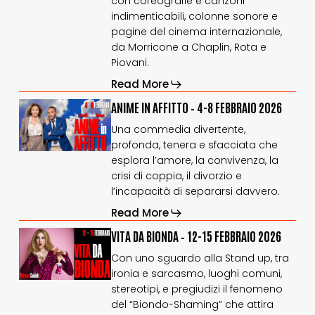
con coreografie e canzoni
–
–
28
28
indimenticabili, colonne sonore e
gennaio
gennaio
pagine del cinema internazionale,
–
–
da Morricone a Chaplin, Rota e
1
1
Piovani.
febbraio
febbraio
Read More
2026
2026
ANIME
ANIME
ANIME IN AFFITTO – 4-8 FEBBRAIO 2026
IN
IN
Una commedia divertente,
AFFITTO
AFFITTO
profonda, tenera e sfacciata che
–
–
esplora l’amore, la convivenza, la
4-
4-
8
8
crisi di coppia, il divorzio e
febbraio
febbraio
l’incapacità di separarsi davvero.
2026
2026
Read More
VITA
VITA
VITA DA BIONDA – 12-15 FEBBRAIO 2026
DA
DA
Con uno sguardo alla Stand up, tra
BIONDA
BIONDA
ironia e sarcasmo, luoghi comuni,
–
–
stereotipi, e pregiudizi il fenomeno
12-
12-
15
15
del “Biondo-Shaming” che attira