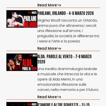
Read More
PARLAMI,
PARLAMI,
PARLAMI, ORLANDO – 4-6 MARZO 2026
ORLANDO
ORLANDO
Virginia Woolf racconta un Orlando,
–
–
anima pura che attraversa i secoli:
4-
4-
una riflessione sull’amore, i
6
6
marzo
marzo
pregiudizi, la società, le differenze tra
2026
2026
i sessi e l’arte e la poesia.
Read More
ALDA.
ALDA.
ALDA. PAROLE AL VENTO – 7-8 MARZO
PAROLE
PAROLE
2026
AL
AL
Una inedita drammaturgia teatrale
VENTO
VENTO
e musicale che intreccia la vita e le
–
–
7-
7-
opere di Alda Merini, in una
8
8
emozionante riflessione sulle
marzo
marzo
carceri, nella memoria e per il futuro.
2026
2026
Read More
D’AMORE
D’AMORE
D’AMORE E ALTRE SCHIFEZZE – 11-15