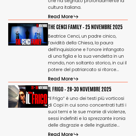
che ha segnato profondamente la
novembre
novembre
cultura italiana.
2025
2025
Read More
THE
THE
THE CENCI FAMILY – 25 NOVEMBRE 2025
CENCI
CENCI
Beatrice Cenci, un padre cinico,
FAMILY
FAMILY
l’avidità della Chiesa, la paura
–
–
dell’inquisizione e l’onore infangato
25
25
novembre
novembre
di una figlia e la sua vendetta in un
2025
2025
mondo, non soltanto storico, in cui il
potere del patriarcato si ritorce…
Read More
IL
IL
IL FRIGO – 28-30 NOVEMBRE 2025
FRIGO
FRIGO
“Il Frigo” è uno dei testi più vorticosi
–
–
di Copi in cui sono concentrati tutti i
28-
28-
suoi temi e le sue manie di violenze,
30
30
novembre
novembre
sessi indefiniti e la sprezzante ironia
2025
2025
delle disgrazie e delle ingiustizie…
Read More