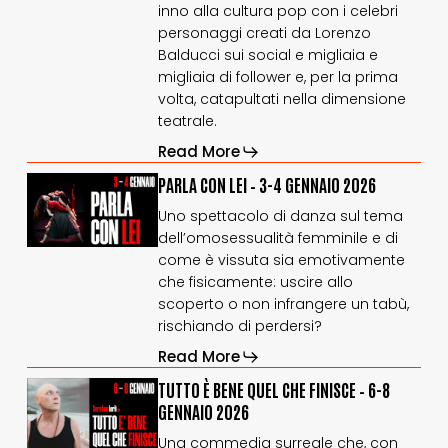
inno alla cultura pop con i celebri
31
31
dicembre
dicembre
personaggi creati da Lorenzo
2025
2025
Balducci sui social e migliaia e
migliaia di follower e, per la prima
volta, catapultati nella dimensione
teatrale.
Read More
PARLA
PARLA
PARLA CON LEI – 3-4 GENNAIO 2026
CON
CON
Uno spettacolo di danza sul tema
LEI
LEI
dell’omosessualità femminile e di
–
–
come è vissuta sia emotivamente
3-
3-
4
4
che fisicamente: uscire allo
gennaio
gennaio
scoperto o non infrangere un tabù,
2026
2026
rischiando di perdersi?
Read More
TUTTO
TUTTO
TUTTO È BENE QUEL CHE FINISCE – 6-8
È
È
GENNAIO 2026
BENE
BENE
Una commedia surreale che, con
QUEL
QUEL