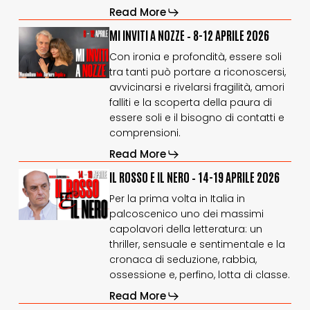
Read More
MI
MI
MI INVITI A NOZZE – 8-12 APRILE 2026
INVITI
INVITI
Con ironia e profondità, essere soli
A
A
tra tanti può portare a riconoscersi,
NOZZE
NOZZE
avvicinarsi e rivelarsi fragilità, amori
–
–
8-
8-
falliti e la scoperta della paura di
12
12
essere soli e il bisogno di contatti e
aprile
aprile
comprensioni.
2026
2026
Read More
IL
IL
IL ROSSO E IL NERO – 14-19 APRILE 2026
ROSSO
ROSSO
Per la prima volta in Italia in
E
E
palcoscenico uno dei massimi
IL
IL
capolavori della letteratura: un
NERO
NERO
–
–
thriller, sensuale e sentimentale e la
14-
14-
cronaca di seduzione, rabbia,
19
19
ossessione e, perfino, lotta di classe.
aprile
aprile
Read More
2026
2026