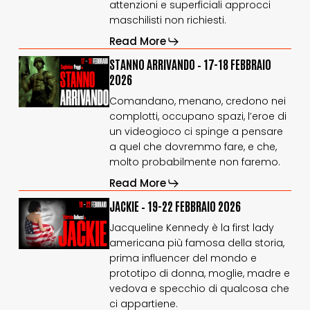
febbraio
febbraio
attenzioni e superficiali approcci
2026
2026
maschilisti non richiesti.
Read More
STANNO
STANNO
STANNO ARRIVANDO – 17-18 FEBBRAIO
ARRIVANDO
ARRIVANDO
2026
–
–
Comandano, menano, credono nei
17-
17-
complotti, occupano spazi, l’eroe di
18
18
febbraio
febbraio
un videogioco ci spinge a pensare
2026
2026
a quel che dovremmo fare, e che,
molto probabilmente non faremo.
Read More
JACKIE
JACKIE
JACKIE – 19-22 FEBBRAIO 2026
–
–
Jacqueline Kennedy è la first lady
19-
19-
americana più famosa della storia,
22
22
prima influencer del mondo e
febbraio
febbraio
2026
2026
prototipo di donna, moglie, madre e
vedova e specchio di qualcosa che
ci appartiene.