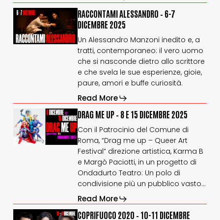
RACCONTAMI
RACCONTAMI
RACCONTAMI ALESSANDRO – 6-7
ALESSANDRO
ALESSANDRO
DICEMBRE 2025
–
–
Un Alessandro Manzoni inedito e, a
6-
6-
tratti, contemporaneo: il vero uomo
7
7
dicembre
dicembre
che si nasconde dietro allo scrittore
2025
2025
e che svela le sue esperienze, gioie,
paure, amori e buffe curiosità.
Read More
DRAG
DRAG
DRAG ME UP – 8 E 15 DICEMBRE 2025
ME
ME
Con il Patrocinio del Comune di
UP
UP
Roma, “Drag me up – Queer Art
–
–
Festival” direzione artistica, Karma B
8
8
e
e
e Margò Paciotti, in un progetto di
15
15
Ondadurto Teatro: Un polo di
dicembre
dicembre
condivisione più un pubblico vasto…
2025
2025
Read More
COPRIFUOCO
COPRIFUOCO
COPRIFUOCO 2020 – 10-11 DICEMBRE