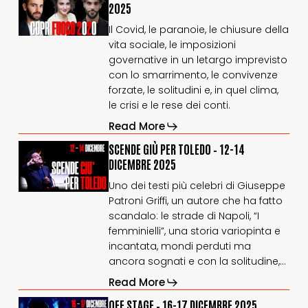
2020
2020
2025
–
–
Il Covid, le paranoie, le chiusure della
10-
10-
vita sociale, le imposizioni
11
11
dicembre
dicembre
governative in un letargo imprevisto
2025
2025
con lo smarrimento, le convivenze
forzate, le solitudini e, in quel clima,
le crisi e le rese dei conti.
Read More
SCENDE
SCENDE
SCENDE GIÙ PER TOLEDO – 12-14
GIÙ
GIÙ
DICEMBRE 2025
PER
PER
Uno dei testi più celebri di Giuseppe
TOLEDO
TOLEDO
Patroni Griffi, un autore che ha fatto
–
–
12-
12-
scandalo: le strade di Napoli, “I
14
14
femminielli”, una storia variopinta e
dicembre
dicembre
incantata, mondi perduti ma
2025
2025
ancora sognati e con la solitudine,…
Read More
OFF
OFF
OFF STAGE – 16-17 DICEMBRE 2025