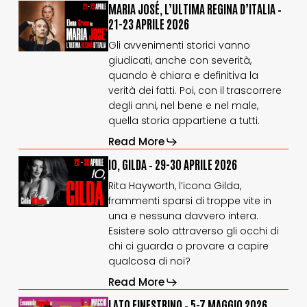
MARIA
MARIA
MARIA JOSÉ, L’ULTIMA REGINA D’ITALIA –
JOSÉ,
JOSÉ,
21-23 APRILE 2026
L’ULTIMA
L’ULTIMA
Gli avvenimenti storici vanno
REGINA
REGINA
giudicati, anche con severità,
D’ITALIA
D’ITALIA
–
–
quando è chiara e definitiva la
21-
21-
verità dei fatti. Poi, con il trascorrere
23
23
degli anni, nel bene e nel male,
aprile
aprile
quella storia appartiene a tutti.
2026
2026
Read More
IO,
IO,
IO, GILDA – 29-30 APRILE 2026
GILDA
GILDA
Rita Hayworth, l’icona Gilda,
–
–
frammenti sparsi di troppe vite in
29-
29-
una e nessuna davvero intera.
30
30
aprile
aprile
Esistere solo attraverso gli occhi di
2026
2026
chi ci guarda o provare a capire
qualcosa di noi?
Read More
LATO
LATO
LATO FINESTRINO – 5-7 MAGGIO 2026