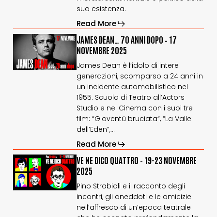
sua esistenza.
Read More
JAMES
JAMES
JAMES DEAN… 70 ANNI DOPO – 17
DEAN…
DEAN…
NOVEMBRE 2025
70
70
James Dean è l’idolo di intere
anni
anni
generazioni, scomparso a 24 anni in
dopo
dopo
–
–
un incidente automobilistico nel
17
17
1955. Scuola di Teatro all’Actors
novembre
novembre
Studio e nel Cinema con i suoi tre
2025
2025
film: “Gioventù bruciata”, “La Valle
dell’Eden”,…
Read More
VE
VE
VE NE DICO QUATTRO – 19-23 NOVEMBRE
NE
NE
2025
DICO
DICO
Pino Strabioli e il racconto degli
QUATTRO
QUATTRO
incontri, gli aneddoti e le amicizie
–
–
19-
19-
nell’affresco di un’epoca teatrale
23
23