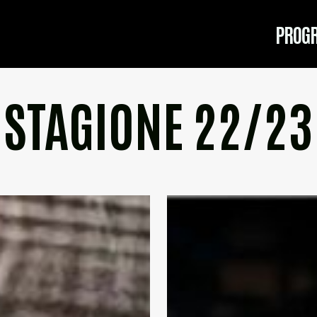
PROG
STAGIONE 22/23
WOMEN
IN
SONG