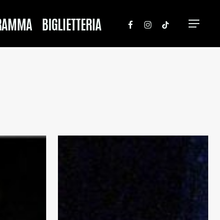
FACEBOOK
INSTAGRAM
TIKTOK
RAMMA
BIGLIETTERIA
Menu
NON
SONO
ABBRONZATO