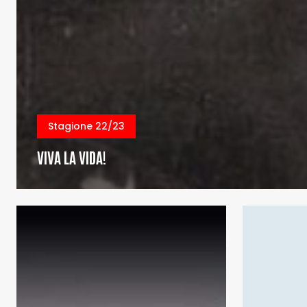
Stagione 22/23
VIVA LA VIDA!
NAKBA
SENZA
SANTI
IN
PARADISO