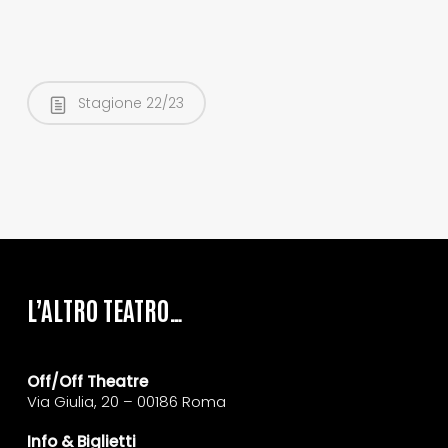
Stagione 22/23
L’ALTRO TEATRO…
Off/Off Theatre
Via Giulia, 20 – 00186 Roma
Info & Biglietti