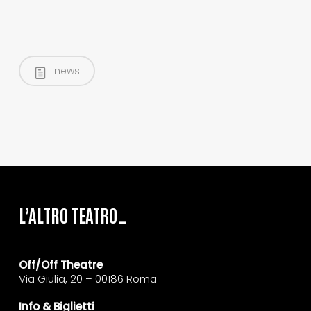
news
L’ALTRO TEATRO…
Off/Off Theatre
Via Giulia, 20 – 00186 Roma
Info & Biglietti