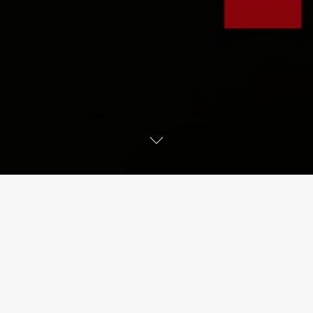
CAPODANNO ALL’
OFF/OFF THEATRE
con